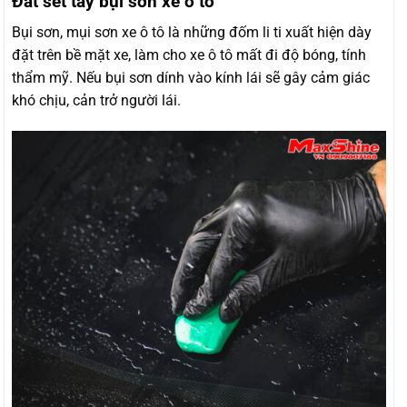
Đất sét tẩy bụi sơn xe ô tô
Bụi sơn, mụi sơn xe ô tô là những đốm li ti xuất hiện dày
đặt trên bề mặt xe, làm cho xe ô tô mất đi độ bóng, tính
thẩm mỹ. Nếu bụi sơn dính vào kính lái sẽ gây cảm giác
khó chịu, cản trở người lái.