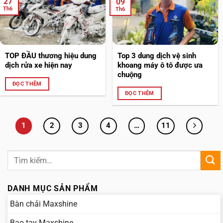
27
09
Th6
Th6
TOP ĐẦU thương hiệu dung
Top 3 dung dịch vệ sinh
dịch rửa xe hiện nay
khoang máy ô tô được ưa
chuộng
ĐỌC THÊM
ĐỌC THÊM
1
2
3
4
…
11
DANH MỤC SẢN PHẨM
Bàn chải Maxshine
Bao tay Maxshine