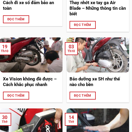
Cách đi xe số đảm bảo an
Thay nhớt xe tay ga Air
toàn
Blade – Những thông tin cần
biết
ĐỌC THÊM
ĐỌC THÊM
19
03
Th10
Th10
Xe Vision không đề được –
Bảo dưỡng xe SH như thế
Cách khắc phục nhanh
nào cho bền
ĐỌC THÊM
ĐỌC THÊM
30
14
Th9
Th9