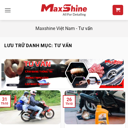
Bỏ
qua
nội
dung
Maxshine Việt Nam
-
Tư vấn
LƯU TRỮ DANH MỤC:
TƯ VẤN
31
26
Th10
Th10