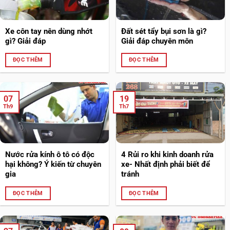
Xe côn tay nên dùng nhớt
Đất sét tẩy bụi sơn là gì?
gì? Giải đáp
Giải đáp chuyên môn
ĐỌC THÊM
ĐỌC THÊM
07
19
Th9
Th7
Nước rửa kính ô tô có độc
4 Rủi ro khi kinh doanh rửa
hại không? Ý kiến từ chuyên
xe- Nhất định phải biết để
gia
tránh
ĐỌC THÊM
ĐỌC THÊM