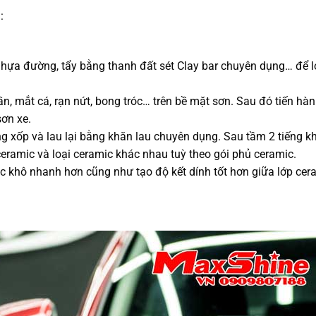
:
– nhựa đường, tẩy bằng thanh đất sét Clay bar chuyên dụng… để lo
ần, mắt cá, rạn nứt, bong tróc… trên bề mặt sơn. Sau đó tiến hà
ơn xe.
xốp và lau lại bằng khăn lau chuyên dụng. Sau tầm 2 tiếng kh
 ceramic và loại ceramic khác nhau tuỳ theo gói phủ ceramic.
 khô nhanh hơn cũng như tạo độ kết dính tốt hơn giữa lớp cera