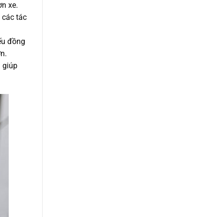
ơn xe.
 các tác
ếu đồng
n.
… giúp