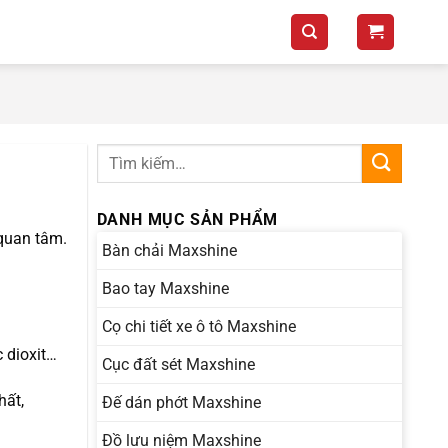
DANH MỤC SẢN PHẨM
 quan tâm.
Bàn chải Maxshine
Bao tay Maxshine
Cọ chi tiết xe ô tô Maxshine
 dioxit…
Cục đất sét Maxshine
hất,
Đế dán phớt Maxshine
Đồ lưu niệm Maxshine