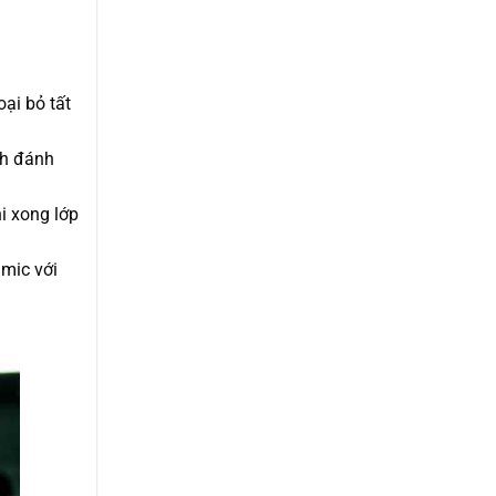
ại bỏ tất
nh đánh
i xong lớp
mic với