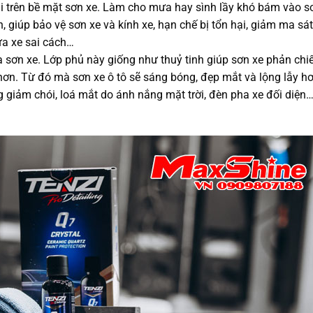
lại trên bề mặt sơn xe. Làm cho mưa hay sình lầy khó bám vào s
giúp bảo vệ sơn xe và kính xe, hạn chế bị tổn hại, giảm ma sát
ửa xe sai cách…
 sơn xe. Lớp phủ này giống như thuỷ tinh giúp sơn xe phản chi
 hơn. Từ đó mà sơn xe ô tô sẽ sáng bóng, đẹp mắt và lộng lẫy hơ
ng giảm chói, loá mắt do ánh nắng mặt trời, đèn pha xe đối diện