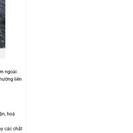
ên ngoài.
hường liên
ặn, hoá
ay các chất