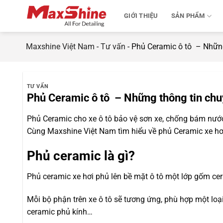
Bỏ
GIỚI THIỆU
SẢN PHẨM
qua
nội
dung
Maxshine Việt Nam
-
Tư vấn
-
Phủ Ceramic ô tô – Nhữn
TƯ VẤN
Phủ Ceramic ô tô – Những thông tin ch
Phủ Ceramic cho xe ô tô bảo vệ sơn xe, chống bám nước
Cùng Maxshine Việt Nam tìm hiểu về phủ Ceramic xe hơ
Phủ ceramic là gì?
Phủ ceramic xe hơi phủ lên bề mặt ô tô một lớp gốm cera
Mỗi bộ phận trên xe ô tô sẽ tương ứng, phù hợp một loạ
ceramic phủ kính…