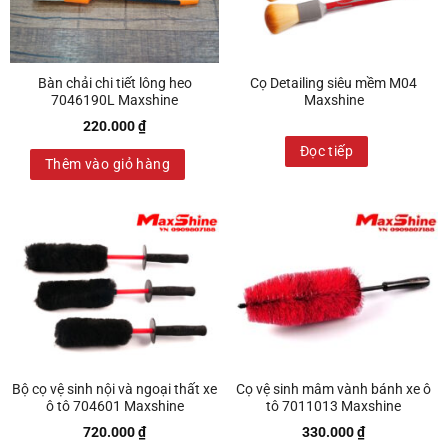
Bàn chải chi tiết lông heo
Cọ Detailing siêu mềm M04
7046190L Maxshine
Maxshine
220.000
₫
Đọc tiếp
Thêm vào giỏ hàng
Bộ cọ vệ sinh nội và ngoại thất xe
Cọ vệ sinh mâm vành bánh xe ô
ô tô 704601 Maxshine
tô 7011013 Maxshine
720.000
₫
330.000
₫