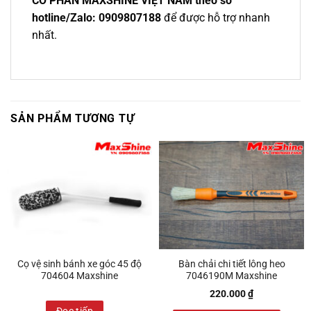
CỔ PHẨN MAXSHINE VIỆT NAM theo số
hotline/Zalo: 0909807188
để được hỗ trợ nhanh
nhất.
SẢN PHẨM TƯƠNG TỰ
Cọ vệ sinh bánh xe góc 45 độ
Bàn chải chi tiết lông heo
704604 Maxshine
7046190M Maxshine
220.000
₫
Đọc tiếp