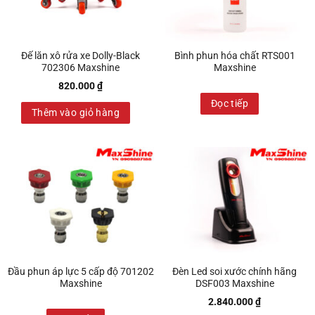
Đế lăn xô rửa xe Dolly-Black
Bình phun hóa chất RTS001
702306 Maxshine
Maxshine
820.000
₫
Đọc tiếp
Thêm vào giỏ hàng
Đầu phun áp lực 5 cấp độ 701202
Đèn Led soi xước chính hãng
Maxshine
DSF003 Maxshine
2.840.000
₫