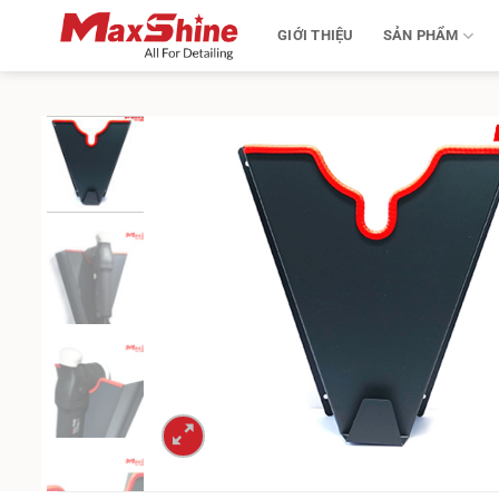
Bỏ
GIỚI THIỆU
SẢN PHẨM
qua
nội
dung