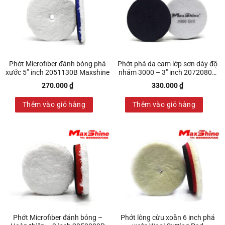
Phớt Microfiber đánh bóng phá
Phớt phá da cam lớp sơn dày độ
xước 5” inch 2051130B Maxshine
nhám 3000 – 3″ inch 2072080P
Maxshine
270.000
₫
330.000
₫
Thêm vào giỏ hàng
Thêm vào giỏ hàng
Phớt Microfiber đánh bóng –
Phớt lông cừu xoắn 6 inch phá