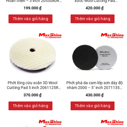
Hoàn thiện – 3 inch 2053080R
xước Wool Cutting Pad
Maxshine
2064150B Maxshine
199.000
₫
420.000
₫
Thêm vào giỏ hàng
Thêm vào giỏ hàng
Phớt lông cừu xoắn 3D Wool
Phớt phá da cam lớp sơn dày độ
Cutting Pad 5 inch 2061125R
nhám 2000 – 5″ inch 2071135P
Maxshine
Maxshine
370.000
₫
430.000
₫
Thêm vào giỏ hàng
Thêm vào giỏ hàng