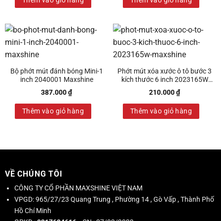
Bộ phớt mút đánh bóng Mini-1
Phớt mút xóa xước ô tô bước 3
inch 2040001 Maxshine
kích thước 6 inch 2023165W
Maxshine
387.000
₫
210.000
₫
Thêm vào giỏ hàng
Thêm vào giỏ hàng
VỀ CHÚNG TÔI
CÔNG TY CỔ PHẦN MAXSHINE VIỆT NAM
VPGD:
965/27/23 Quang Trung , Phường 14 , Gò Vấp , Thành Phố
Hồ Chí Minh