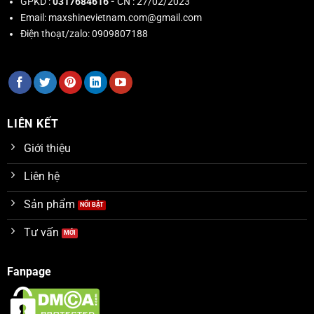
GPKD :
0317684616 -
CN : 27/02/2023
Email:
maxshinevietnam.com@gmail.com
Điện thoạt/zalo:
0909807188
LIÊN KẾT
Giới thiệu
Liên hệ
Sản phẩm
Tư vấn
Fanpage