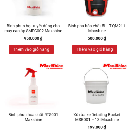
Bình phun bọt tuyết dùng cho
Bình pha hóa chất 5L LT-QM211
máy cao áp SMFC002 Maxshine
Maxshine
950.000
₫
500.000
₫
Thêm vào giỏ hàng
Thêm vào giỏ hàng
Bình phun hóa chất RTS001
Xô rửa xe Detailing Bucket
Maxshine
MSB001 – 13l Maxshine
199.000
₫