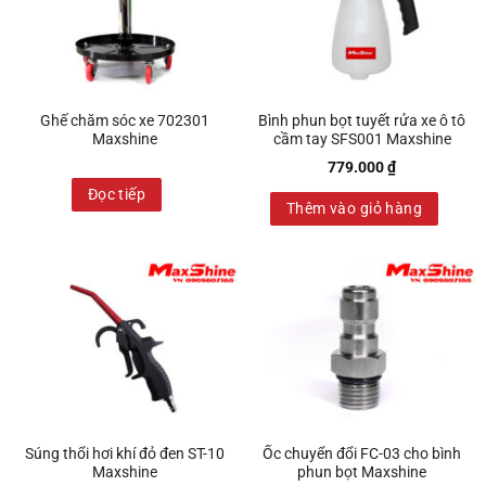
Ghế chăm sóc xe 702301
Bình phun bọt tuyết rửa xe ô tô
Maxshine
cầm tay SFS001 Maxshine
779.000
₫
Đọc tiếp
Thêm vào giỏ hàng
Súng thổi hơi khí đỏ đen ST-10
Ốc chuyển đổi FC-03 cho bình
Maxshine
phun bọt Maxshine