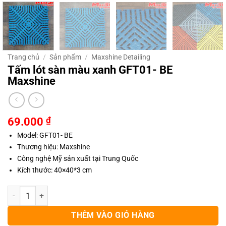
Trang chủ
/
Sản phẩm
/
Maxshine Detailing
Tấm lót sàn màu xanh GFT01- BE
Maxshine
69.000
₫
Model: GFT01- BE
Thương hiệu: Maxshine
Công nghệ Mỹ sản xuất tại Trung Quốc
Kích thước:
40×40*3 cm
Tấm lót sàn màu xanh GFT01- BE Maxshine số lượng
THÊM VÀO GIỎ HÀNG