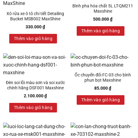
Bình pha hóa chất 5L LT-QM211
Maxshine
Xô rửa xe ô tô chi tiết Detailing
Bucket MSB002 MaxShine
500.000
₫
330.000
₫
Thêm vào giỏ hàng
Thêm vào giỏ hàng
Ốc chuyển đổi FC-03 cho bình
phun bọt Maxshine
Đèn soi lỗi màu sơn và soi xước
chính hãng DSF001 Maxshine
85.000
₫
2.100.000
₫
Thêm vào giỏ hàng
Thêm vào giỏ hàng