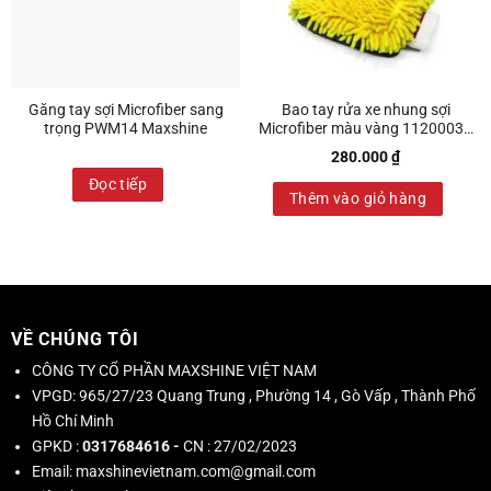
Găng tay sợi Microfiber sang
Bao tay rửa xe nhung sợi
trọng PWM14 Maxshine
Microfiber màu vàng 1120003Y
Maxshine
280.000
₫
Đọc tiếp
Thêm vào giỏ hàng
VỀ CHÚNG TÔI
CÔNG TY CỔ PHẦN MAXSHINE VIỆT NAM
VPGD:
965/27/23 Quang Trung , Phường 14 , Gò Vấp , Thành Phố
Hồ Chí Minh
GPKD :
0317684616 -
CN : 27/02/2023
Email:
maxshinevietnam.com@gmail.com