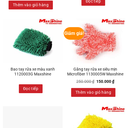
Đọc tiếp
Thêm vào giỏ hàng
Giảm giá!
Bao tay rửa xe màu xanh
Găng tay rửa xe siêu mịn
1120003G Maxshine
Microfiber 1130005W Maxshine
Giá
Giá
250.000
₫
150.000
₫
gốc
hiện
Đọc tiếp
là:
tại
Thêm vào giỏ hàng
250.000 ₫.
là:
150.000