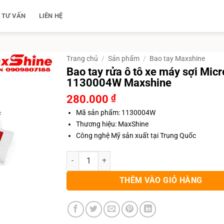
TƯ VẤN
LIÊN HỆ
Trang chủ
/
Sản phẩm
/
Bao tay Maxshine
Bao tay rửa ô tô xe máy sợi Micr
1130004W Maxshine
280.000
₫
Mã sản phẩm: 1130004W
Thương hiệu: MaxShine
Công nghệ Mỹ sản xuất tại Trung Quốc
Bao tay rửa ô tô xe máy sợi Microfiber 1130004W
THÊM VÀO GIỎ HÀNG