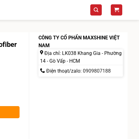
CÔNG TY CỔ PHẨN MAXSHINE VIỆT
ofiber
NAM
Địa chỉ: LK038 Khang Gia - Phường
14 - Gò Vấp - HCM
Điện thoạt/zalo:
0909807188
 Maxshine số lượng