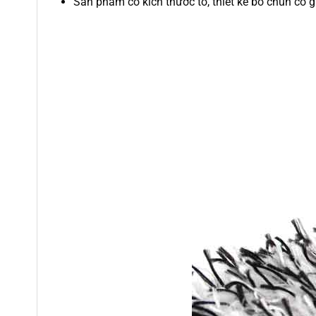
Sản phẩm có kích thước to, thiết kế bo chun co g