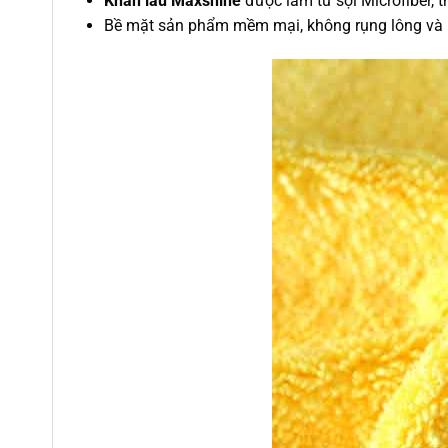
Khăn lau Maxshine
được làm từ sợi Microfiber, 
Bề mặt sản phẩm mềm mại, không rụng lông và kh