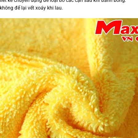
thiết kế chuyên dụng để loại bỏ các cặn sau khi đánh bóng.
ông để lại vết xoáy khi lau.