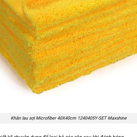
Khăn lau sợi Microfiber 40X40cm 1240405Y-SET Maxshine