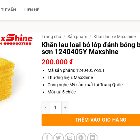
TƯ VẤN
LIÊN HỆ
Trang chủ
/
Sản phẩm
/
Khăn lau xe Maxshine
Khăn lau loại bỏ lớp đánh bóng 
sơn 1240405Y Maxshine
200.000
₫
Mã sản phẩm: 1240405Y-SET
Thương hiệu: MaxShine
Công nghệ Mỹ sản xuất tại Trung Quốc
Một túi 5 chiếc
Khăn lau loại bỏ lớp đánh bóng bề mặt sơn 1240
THÊM VÀO GIỎ HÀNG