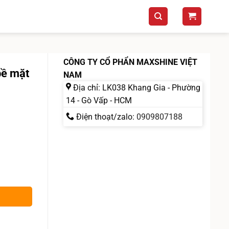
CÔNG TY CỔ PHẨN MAXSHINE VIỆT
bề mặt
NAM
Địa chỉ: LK038 Khang Gia - Phường
14 - Gò Vấp - HCM
Điện thoạt/zalo:
0909807188
405Y Maxshine số lượng