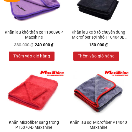
Khăn lau khô thân xe 1186090P
Khăn lau xe ô tô chuyên dụng
Maxshine
Microfiber sợi nhỏ 1104040B
Maxshine
Giá
Giá
380.000
₫
240.000
₫
150.000
₫
gốc
hiện
là:
tại
Thêm vào giỏ hàng
380.000 ₫.
là:
Thêm vào giỏ hàng
240.000 ₫.
Khăn Microfiber sang trọng
Khăn lau sợi Microfiber PT4040
PT5070-D Maxshine
Maxshine