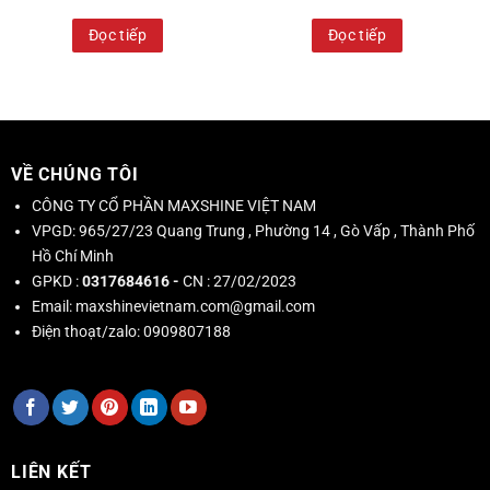
Đọc tiếp
Đọc tiếp
VỀ CHÚNG TÔI
CÔNG TY CỔ PHẦN MAXSHINE VIỆT NAM
VPGD:
965/27/23 Quang Trung , Phường 14 , Gò Vấp , Thành Phố
Hồ Chí Minh
GPKD :
0317684616 -
CN : 27/02/2023
Email:
maxshinevietnam.com@gmail.com
Điện thoạt/zalo:
0909807188
LIÊN KẾT