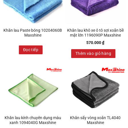
Khăn lau Paste bóng 10204060B
Khăn lau khô xe ô tô sợi xoắn bề
Maxshine
mặt lớn 1196090P Maxshine
570.000
₫
Đọc tiếp
Thêm vào giỏ hàng
Khăn lau kính chuyên dụng màu
Khăn sấy vòng xoắn TL4040
xanh 1094040G Maxshine
Maxshine