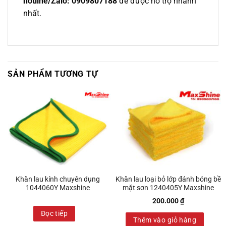
hotline/Zalo: 0909807188
để được hỗ trợ nhanh
nhất.
SẢN PHẨM TƯƠNG TỰ
Khăn lau kính chuyên dụng
Khăn lau loại bỏ lớp đánh bóng bề
1044060Y Maxshine
mặt sơn 1240405Y Maxshine
200.000
₫
Đọc tiếp
Thêm vào giỏ hàng