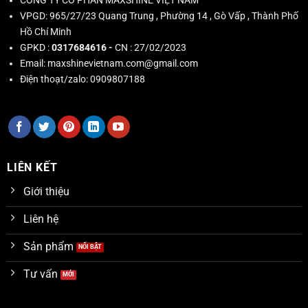
CÔNG TY CỔ PHẦN MAXSHINE VIỆT NAM
VPGD:
965/27/23 Quang Trung , Phường 14 , Gò Vấp , Thành Phố
Hồ Chí Minh
GPKD :
0317684616 -
CN : 27/02/2023
Email:
maxshinevietnam.com@gmail.com
Điện thoạt/zalo:
0909807188
LIÊN KẾT
Giới thiệu
Liên hệ
Sản phẩm
Tư vấn