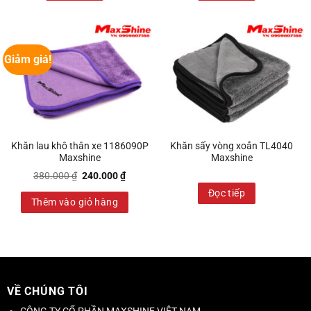
Giảm giá!
Khăn lau khô thân xe 1186090P
Khăn sấy vòng xoắn TL4040
Maxshine
Maxshine
Giá
Giá
380.000
₫
240.000
₫
gốc
hiện
là:
tại
Đọc tiếp
Thêm vào giỏ hàng
380.000 ₫.
là:
240.000 ₫.
VỀ CHÚNG TÔI