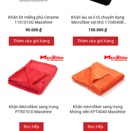
Khăn lót miếng phủ Ceramic
Khăn lau xe ô tô chuyên dụng
1101010G Maxshine
Microfiber sợi nhỏ 1104040B
Maxshine
90.000
₫
150.000
₫
Thêm vào giỏ hàng
Thêm vào giỏ hàng
Khăn Microfiber sang trọng
Khăn microfiber sang trọng
PT5070-D Maxshine
không viền EPT4040 Maxshine
Đọc tiếp
Đọc tiếp